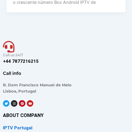
o crescente número Box Android IPTV de
Call us 24/7
+44 7877216215
Call info
R. Dom Francisco Manuel de Melo
Lisboa, Portugal
T
I
P
Y
w
n
i
o
i
s
n
u
t
t
t
t
t
a
e
u
ABOUT COMPANY
e
g
r
b
r
r
e
e
a
s
IPTV Portugal
m
t